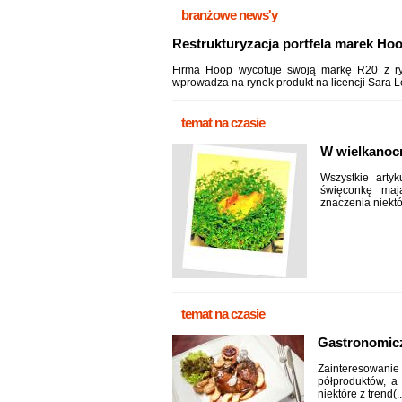
branżowe news'y
Restrukturyzacja portfela marek Ho
Firma Hoop wycofuje swoją markę R20 z r
wprowadza na rynek produkt na licencji Sara Le
temat na czasie
W wielkanoc
Wszystkie arty
święconkę maj
znaczenia niektó
temat na czasie
Gastronomicz
Zainteresowanie
półproduktów, a 
niektóre z trend(..