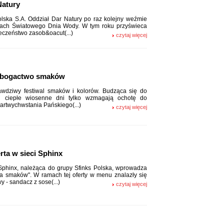
Natury
olska S.A. Oddział Dar Natury po raz kolejny weźmie
ach Światowego Dnia Wody. W tym roku przyświeca
eczeństwo zasob&oacut(...)
czytaj więcej
 bogactwo smaków
awdziwy festiwal smaków i kolorów. Budząca się do
 i ciepłe wiosenne dni tylko wzmagają ochotę do
rtwychwstania Pańskiego(...)
czytaj więcej
rta w sieci Sphinx
 Sphinx, należąca do grupy Sfinks Polska, wprowadza
a smaków". W ramach tej oferty w menu znalazły się
 - sandacz z sose(...)
czytaj więcej