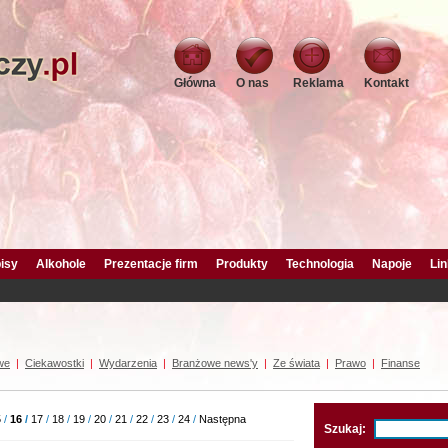
Główna
O nas
Reklama
Kontakt
isy
Alkohole
Prezentacje firm
Produkty
Technologia
Napoje
Lin
we
|
Ciekawostki
|
Wydarzenia
|
Branżowe news'y
|
Ze świata
|
Prawo
|
Finanse
5
/
16
/
17
/
18
/
19
/
20
/
21
/
22
/
23
/
24
/
Następna
Szukaj: