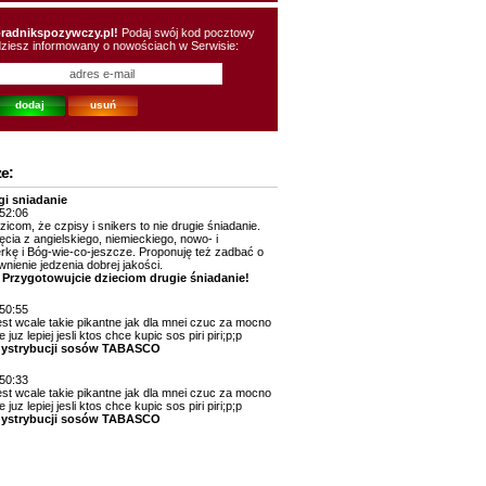
oradnikspozywczy.pl!
Podaj swój kod pocztowy
ędziesz informowany o nowościach w Serwisie:
e:
gi sniadanie
:52:06
om, że czpisy i snikers to nie drugie śniadanie.
ęcia z angielskiego, niemieckiego, nowo- i
erkę i Bóg-wie-co-jeszcze. Proponuję też zadbać o
nienie jedzenia dobrej jakości.
 Przygotowujcie dzieciom drugie śniadanie!
:50:55
 jest wcale takie pikantne jak dla mnei czuc za mocno
juz lepiej jesli ktos chce kupic sos piri piri;p;p
dystrybucji sosów TABASCO
:50:33
 jest wcale takie pikantne jak dla mnei czuc za mocno
juz lepiej jesli ktos chce kupic sos piri piri;p;p
dystrybucji sosów TABASCO