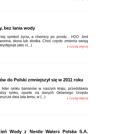
y, bez lania wody
iej symbol życia, a chemicy po prostu... H2O. Jest
wonna, słona lub słodka. Choć często zmienia swoją
występuje jako c(...)
czytaj więcej
ów do Polski zmniejszył się w 2011 roku
, lider rynku bananów w naszym kraju, przedstawia
alizy rynku, oparte na danych Głównego Urzędu
eszcze dwa lata temu, w (...)
czytaj więcej
ień Wody z Nestle Waters Polska S.A.