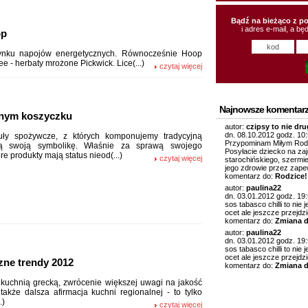
Bądź na bieżąco z p
i adres e-mail, a b
op
ynku napojów energetycznych. Równocześnie Hoop
e - herbaty mrożone Pickwick. Lice(...)
czytaj więcej
Najnowsze komentarz
nym koszyczku
autor:
czipsy to nie dru
dn. 08.10.2012 godz. 10
kuły spożywcze, z których komponujemy tradycyjną
Przypominam Miłym Rodzic
ą swoją symbolikę. Właśnie za sprawą swojego
Posyłacie dziecko na zaj
re produkty mają status nieod(...)
czytaj więcej
starochińskiego, szermi
jego zdrowie przez zapew
komentarz do:
Rodzice!
autor:
paulina22
dn. 03.01.2012 godz. 19
sos tabasco chilli to nie
ocet ale jeszcze przejdzie 
komentarz do:
Zmiana 
autor:
paulina22
dn. 03.01.2012 godz. 19
sos tabasco chilli to nie
ocet ale jeszcze przejdzie 
ne trendy 2012
komentarz do:
Zmiana 
 kuchnią grecką, zwrócenie większej uwagi na jakość
także dalsza afirmacja kuchni regionalnej - to tylko
.)
czytaj więcej