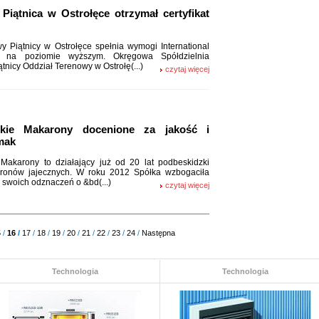
iątnica w Ostrołęce otrzymał certyfikat
y Piątnicy w Ostrołęce spełnia wymogi International
 na poziomie wyższym. Okręgowa Spółdzielnia
tnicy Oddział Terenowy w Ostrołę(...)
czytaj więcej
zkie Makarony docenione za jakość i
mak
Makarony to działający już od 20 lat podbeskidzki
ronów jajecznych. W roku 2012 Spółka wzbogaciła
 swoich odznaczeń o &bd(...)
czytaj więcej
5
/
16
/
17
/
18
/
19
/
20
/
21
/
22
/
23
/
24
/
Następna
Technologia
Technologia