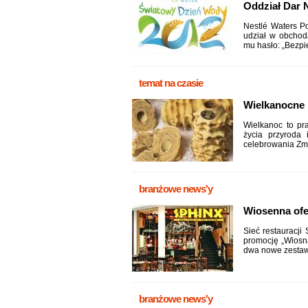
Oddział Dar 
Nestlé Waters P
udział w obchod
mu hasło: „Bezpi
temat na czasie
Wielkanocne
Wielkanoc to pr
życia przyroda
celebrowania Zma
branżowe news'y
Wiosenna ofe
Sieć restauracji
promocję „Wiosn
dwa nowe zestawy
branżowe news'y