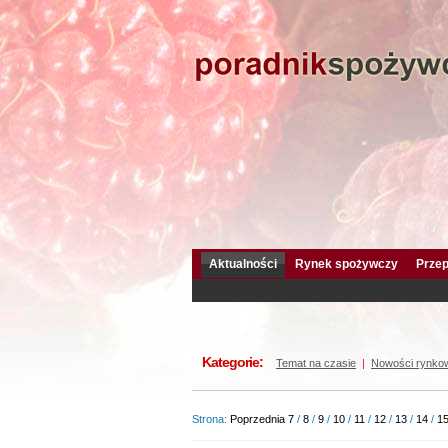
Aktualności
Rynek spożywczy
Przep
Kategorie:
Temat na czasie
|
Nowości rynko
Strona:
Poprzednia
7
/
8
/
9
/
10
/
11
/
12
/
13
/
14
/
1