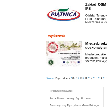
Zakład OSM P
IFS
Oddział Terenow
Food Standard
Mleczarska w Pią
wydarzenia
Międzybrod
doskonały s
Międzybrodzkie 
producent maka
szeroką kolekcję
Strona:
Poprzednia
7
/
8
/
9
/
10
/
11
/
12
/
13
/
14
/
1
SPONSOROWANE:
Portal Nowoczesnego AgroBiznesu
Automatyczny Dystrybutor Mleka Pełnego