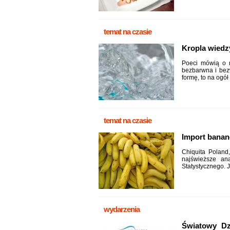
temat na czasie
Kropla wiedz
Poeci mówią o n
bezbarwna i bez
formę, to na ogół 
temat na czasie
Import banan
Chiquita Poland
najświeższe an
Statystycznego. J
wydarzenia
Światowy Dz